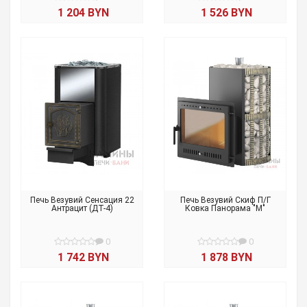
1 204 BYN
1 526 BYN
Печь Везувий Сенсация 22
Печь Везувий Скиф П/Г
Антрацит (ДТ-4)
Ковка Панорама "М"
0
0
1 742 BYN
1 878 BYN