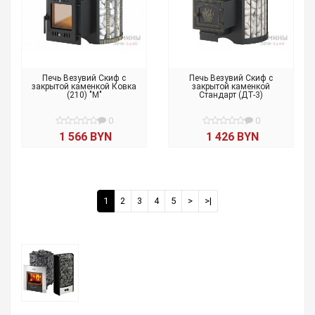
Печь Везувий Скиф с
Печь Везувий Скиф с
закрытой каменкой Ковка
закрытой каменкой
(210) "М"
Стандарт (ДТ-3)
0
0
1 566 BYN
1 426 BYN
1
2
3
4
5
>
>|