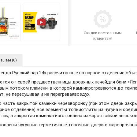
Скидки постоянным
клиентам!
зывы (0)
енда Русский пар 24» рассчитанные на парное отделение объе
ется от своей предшественницы дровяных печейдля бани «Лег
вым потоком пламени, в которой камнипрогреваются до темпе
, не пересушивая и не перегреваявоздух.
ю часть закрытой каменки черезворонку (при этом дверь зак
арное отделение) Все элементы топкиотлиты из чугуна и сое
етик, а закрытая каменка изготовлена изжаростойкой высоко
тановлены чугунные герметичные топочные двери с жаропрочным