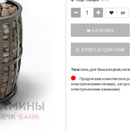
В КОРЗИНУ
КУПИТЬ В ОДИН КЛИК
Теги:
печь
,
для бани
,
везувий
,
леге
Предлагаем комплексное ре
электрическими печами), загоро
электрическими каминами)