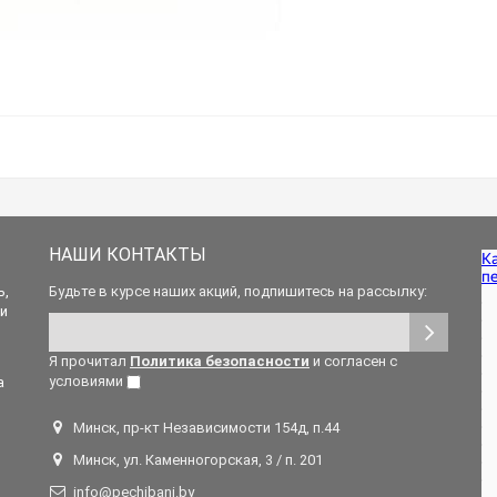
НАШИ КОНТАКТЫ
ь,
Будьте в курсе наших акций, подпишитесь на рассылку:
 и
Я прочитал
Политика безопасности
и согласен с
условиями
а
Минск, пр-кт Независимости 154д, п.44
Минск, ул. Каменногорская, 3 / п. 201
info@pechibani.by