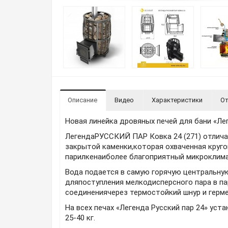
Описание
Видео
Характеристики
От
Новая линейка дровяных печей для бани «Лег
ЛегендаРУССКИЙ ПАР Ковка 24 (271) отлича
закрытой каменки,которая охваченная круго
парилкенаиболее благоприятный микроклимат
Вода подается в самую горячую центральну
дляпоступления мелкодисперсного пара в п
соединениячерез термостойкий шнур и герм
На всех печах «Легенда Русский пар 24» ус
25-40 кг.