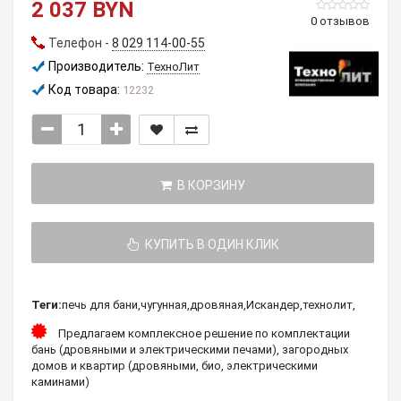
2 037 BYN
0 отзывов
Телефон -
8 029 114-00-55
Производитель:
ТехноЛит
Код товара:
12232
В КОРЗИНУ
КУПИТЬ В ОДИН КЛИК
Теги:
печь для бани
,
чугунная
,
дровяная
,
Искандер
,
технолит
,
Предлагаем комплексное решение по комплектации
бань (дровяными и электрическими печами), загородных
домов и квартир (дровяными, био, электрическими
каминами)