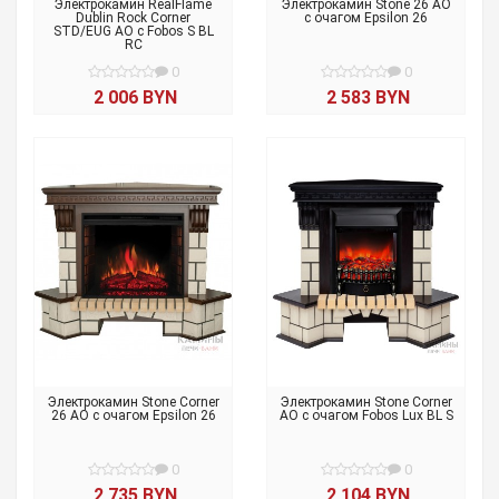
Электрокамин RealFlame
Электрокамин Stone 26 AO
Dublin Rock Corner
с очагом Epsilon 26
STD/EUG AO с Fobos S BL
RC
0
0
2 006 BYN
2 583 BYN
Электрокамин Stone Corner
Электрокамин Stone Corner
26 AO с очагом Epsilon 26
AO с очагом Fobos Lux BL S
0
0
2 735 BYN
2 104 BYN