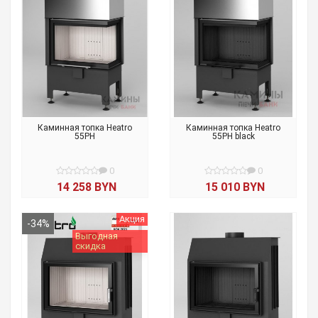
Каминная топка Heatro
Каминная топка Heatro
55PH
55PH black
0
0
14 258 BYN
15 010 BYN
Акция
-34%
Выгодная
скидка