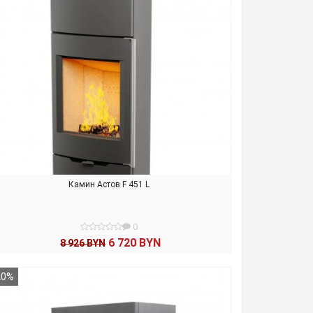
Камин Астов F 451 L
0
6 720 BYN
8 926 BYN
В КОРЗИНУ
20%