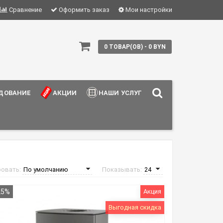
Сравнение
Оформить заказ
Мои настройки
0 ТОВАР(ОВ) - 0 BYN
ДОВАНИЕ
АКЦИИ
НАШИ УСЛУГИ
ровать:
Показывать:
25%
Акция
Выгодная скидка