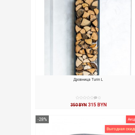
Дровница Turin L
0
315 BYN
350 BYN
В КОРЗИНУ
-28%
Акц
Выгодная скид