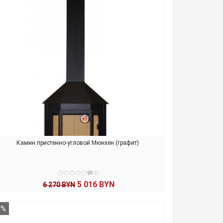
Камин пристенно-угловой Мюнхен (графит)
0
5 016 BYN
6 270 BYN
В КОРЗИНУ
8%