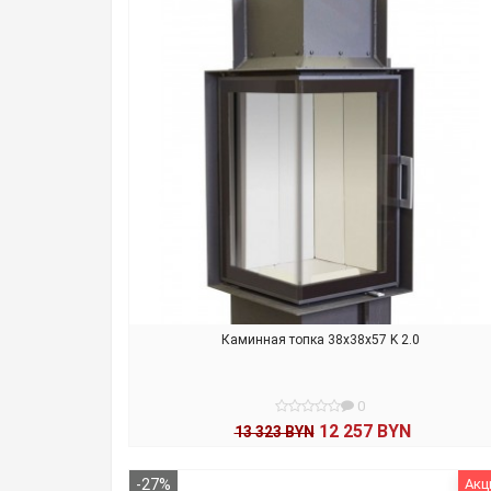
Каминная топка 38x38x57 K 2.0
0
12 257 BYN
13 323 BYN
В КОРЗИНУ
-27%
Акц