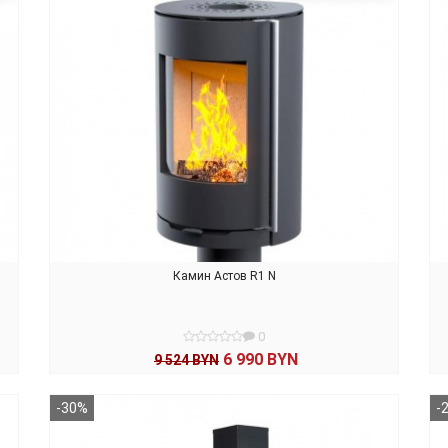
Камин Астов R1 N
0
6 990 BYN
9 524 BYN
В КОРЗИНУ
-30%
-