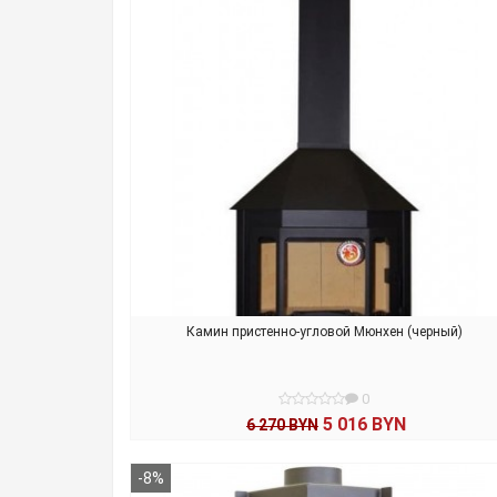
Камин пристенно-угловой Мюнхен (черный)
0
5 016 BYN
6 270 BYN
В КОРЗИНУ
-8%