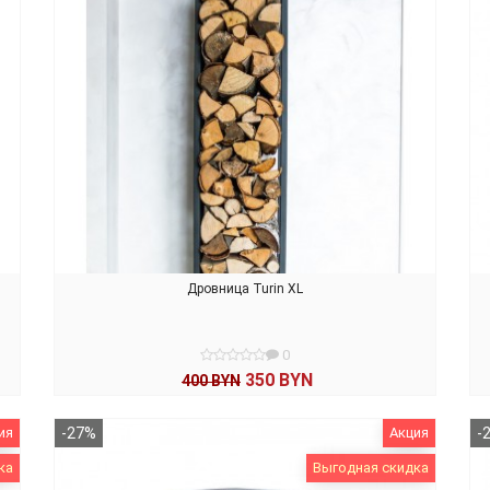
Дровница Turin XL
0
350 BYN
400 BYN
В КОРЗИНУ
ия
-27%
Акция
-
ка
Выгодная скидка