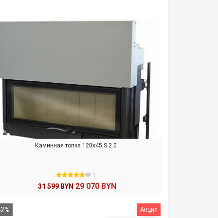
Каминная топка 120x45 S 2.0
1
29 070 BYN
31 599 BYN
В КОРЗИНУ
42%
Акция