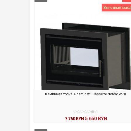
Выгодная скид
Каминная топка A.caminetti Cassette Nordic W70
0
5 650 BYN
7 760 BYN