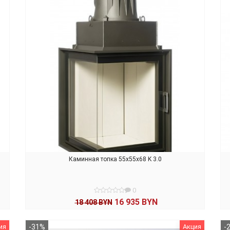
Каминная топка 55x55x68 K 3.0
0
16 935 BYN
18 408 BYN
В КОРЗИНУ
ия
-31%
Акция
-