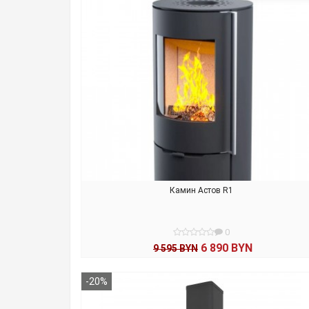
Камин Астов R1
0
6 890 BYN
9 595 BYN
В КОРЗИНУ
-20%