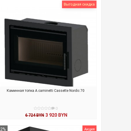
Выгодная скидка
Каминная топка A.caminetti Cassette Nordic 70
0
3 920 BYN
6 724 BYN
В КОРЗИНУ
22%
Акция