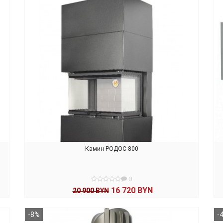
Камин РОДОС 800
0
16 720 BYN
20 900 BYN
В КОРЗИНУ
-8%
-