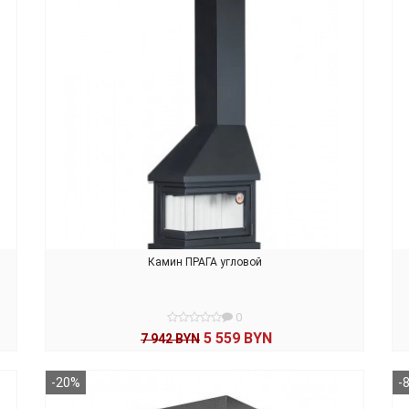
Камин ПРАГА угловой
0
5 559 BYN
7 942 BYN
В КОРЗИНУ
-20%
-