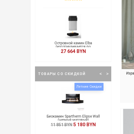
амин SPHERE
Островной камин Elba
Под
 BYN
(изготавливается по
индивидуальным параметрам)
27 664 BYN
<
>
Изр
ТОВАРЫ СО СКИДКОЙ
Акция
Летние Скидки
годная скидка
тов R1
Биокамин Spartherm Elipse Wall
(черный матовый)
 890 BYN
5 180 BYN
11 851 BYN
3