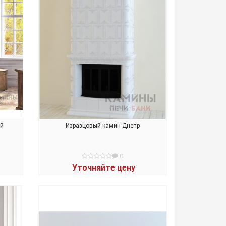
ый
Изразцовый камин Днепр
0
Уточняйте цену
В КОРЗИНУ
Подвесной камин Ellips 1000
Подвесной камин Ellips 1250
14 250 BYN
15 162 BYN