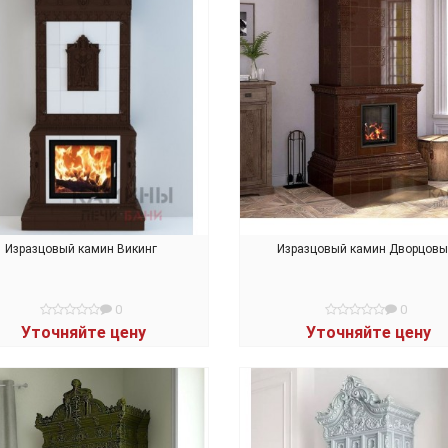
Изразцовый камин Викинг
Изразцовый камин Дворцов
0
0
Уточняйте цену
Уточняйте цену
В КОРЗИНУ
В КОРЗИНУ
сной камин Ellips 1250
Подвесной камин FLY
15 162 BYN
13 680 BYN