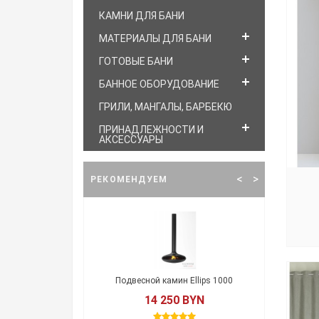
КАМНИ ДЛЯ БАНИ
МАТЕРИАЛЫ ДЛЯ БАНИ
ГОТОВЫЕ БАНИ
БАННОЕ ОБОРУДОВАНИЕ
ГРИЛИ, МАНГАЛЫ, БАРБЕКЮ
ПРИНАДЛЕЖНОСТИ И
АКСЕССУАРЫ
<
>
РЕКОМЕНДУЕМ
камин FLY
Подвесной камин Ellips 1000
Подве
 BYN
14 250 BYN