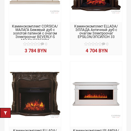
Каминокомплект CORSICA/
Каминокомплект ELLADA/
МАЛАГА Бежевый дуб с
ЭЛЛАДА Античный дуб с
золотой патиной с очагом
очагом Электроочаг
Электроочаг BEVERLY-S
EPSILON/ЭПСИЛОН 33
MULTY/БЕВЕРЛИ
МУЛЬТИКОЛОР
0
0
3 784 BYN
4 704 BYN
Каминокомплект ELLADA/
Каминокомплект ISLANDIA/