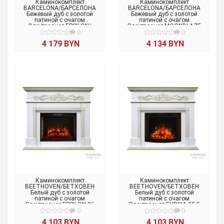
Каминокомплект
Каминокомплект
BARCELONA/БАРСЕЛОНА
BARCELONA/БАРСЕЛОНА
Бежевый дуб с золотой
Бежевый дуб с золотой
патиной с очагом
патиной с очагом
Электроочаг EPSILON/
Электроочаг MOONBLAZE
ЭПСИЛОН 33
0
LUX/МУНБЛЕЙЗ
0
4 179 BYN
4 134 BYN
Каминокомплект
Каминокомплект
BEETHOVEN/БЕТХОВЕН
BEETHOVEN/БЕТХОВЕН
Белый дуб с золотой
Белый дуб с золотой
патиной с очагом
патиной с очагом
Электроочаг EPSILON 26
Электроочаг EVRIKA 25.5
0
0
4 103 BYN
4 103 BYN