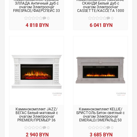
ЭЛЛАДА Античный дуб с
СКАНДИ Белый дуб с
очагом Электроочаг
очагом Электроочаг
FIRESPACE/ФАЕРСПЕЙС 33
CASSETTE/КАССЕТА 1000
0
0
4 818 BYN
6 041 BYN
Каминокомплект JAZZ/
Каминокомплект KELLIE/
ВЕГАС Белый матовый с
БРИСТОЛЬ Бетон светлый с
очагом Электроочаг
очагом Электроочаг
PREMIER/ПРЕМЬЕР 36
EMERALD/ЭМЕРАЛЬД 50
0
0
2 940 BYN
3 685 BYN