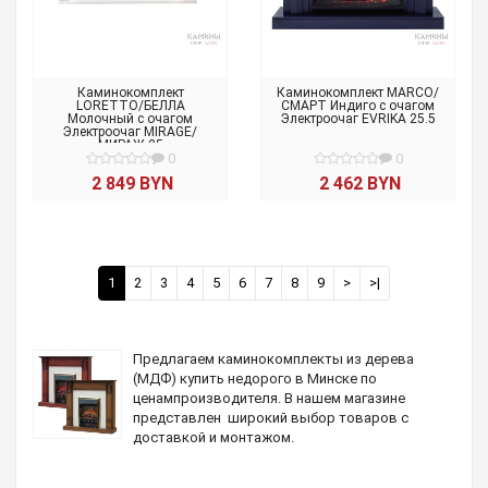
Каминокомплект
Каминокомплект MARCO/
LORETTO/БЕЛЛА
СМАРТ Индиго с очагом
Молочный с очагом
Электроочаг EVRIKA 25.5
Электроочаг MIRAGE/
МИРАЖ 25
0
0
2 849 BYN
2 462 BYN
1
2
3
4
5
6
7
8
9
>
>|
Предлагаем каминокомплекты из дерева
(МДФ) купить недорого в Минске по
ценампроизводителя. В нашем магазине
представлен широкий выбор товаров с
доставкой и монтажом.