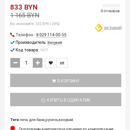
833 BYN
0 отзывов
1 165 BYN
Вы экономите:
332 BYN (-28%)
Телефон -
8 029 114-00-55
Производитель:
Везувий
Код товара:
1077
В КОРЗИНУ
КУПИТЬ В ОДИН КЛИК
Теги:
печь для бани
,
русичъ
,
везувий
Предлагаем комплексное решение по комплектации