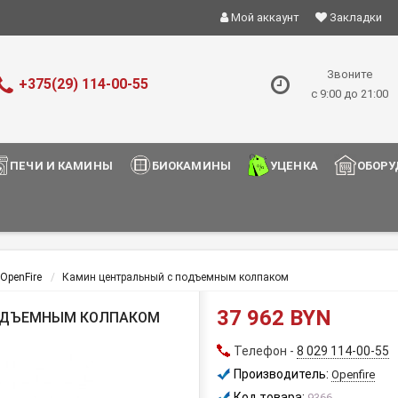
Мой аккаунт
Закладки
Звоните
+375(29) 114-00-55
с 9:00 до 21:00
ПЕЧИ И КАМИНЫ
БИОКАМИНЫ
УЦЕНКА
ОБОРУ
OpenFire
Камин центральный с подъемным колпаком
37 962 BYN
ПОДЪЕМНЫМ КОЛПАКОМ
Телефон -
8 029 114-00-55
Производитель:
Openfire
Код товара:
9366