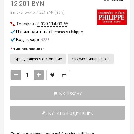
12 201 BYN
Вы экономите:
4 221 BYN (-35%)
Телефон -
8 029 114-00-55
Производитель:
Cheminees Philippe
Код товара:
9228
тип основания:
вращающееся основание
фиксированная нога
В КОРЗИНУ
КУПИТЬ В ОДИН КЛИК
Теги:
печь-камин
,
дровяной
,
Cheminees Philippe