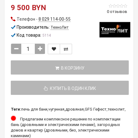
9 500 BYN
0 отзывов
Телефон -
8 029 114-00-55
Производитель:
ТехноЛит
Код товара:
5114
В КОРЗИНУ
КУПИТЬ В ОДИН КЛИК
Теги:
печь для бани
,
чугунная
,
дровяная
,
GFS Гефест
,
технолит
,
Предлагаем комплексное решение по комплектации
бань (дровяными и электрическими печами), загородных
домов и квартир (дровяными, био, электрическими
каминами)