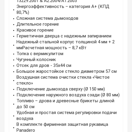
13229:2001 & A2:2004/A1:2003
Энергоэффективность – категория A+ (КПД
80,7%)
Сложная система дымоходов
Длительное горение
Красивое горение
Герметичная дверца с надежным запиранием
Надежный стальной корпус толщиной 4 мм + 2
ммРасчетная мощность – 8,7 кВт
Топка с вермикулитом
Чугунный колосник
Отсек для дров - 35x44 см
Большое жаростойкое стекло диаметром 57 см
Воздушная система очистки стекла «Чистое
стекло»
Подключение дымохода сверху (Ø 150 мм)
Подключение наружного воздуха сзади (Ø 80 мм)
Топливо – дрова и древесные брикеты длиной
до 50 см
Удобная и простая система регулировки подачи
воздуха
В комплекте фирменная защитная рукавица
Panadero