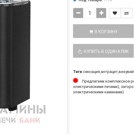
В КОРЗИНУ
КУПИТЬ В ОДИН КЛИК
Теги:
сенсация
,
антрацит
,
везувий
Предлагаем комплексное ре
электрическими печами), загоро
электрическими каминами)