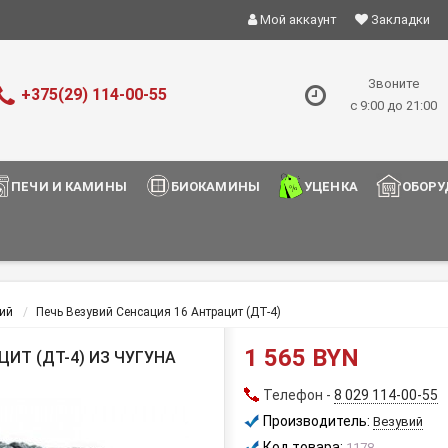
Мой аккаунт
Закладки
Звоните
+375(29) 114-00-55
с 9:00 до 21:00
ПЕЧИ И КАМИНЫ
БИОКАМИНЫ
УЦЕНКА
ОБОРУ
ий
Печь Везувий Сенсация 16 Антрацит (ДТ-4)
1 565 BYN
ИТ (ДТ-4) ИЗ ЧУГУНА
Телефон -
8 029 114-00-55
Производитель:
Везувий
Код товара:
1178