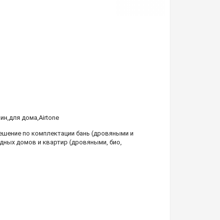
мин
,
для дома
,
Airtone
шение по комплектации бань (дровяными и
дных домов и квартир (дровяными, био,