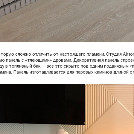
оторую сложно отличить от настоящего пламени. Студия Airto
ю панель с «тлеющими» дровами. Декоративная панель спроек
ду в топливный бак — всё это скрыто под одним подвижным «
амина. Панель изготавливается для паровых каминов длиной от