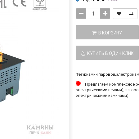
В КОРЗИНУ
КУПИТЬ В ОДИН КЛИК
Теги:
камин
,
паровой
,
электрока
Предлагаем комплексное ре
электрическими печами), загоро
электрическими каминами)