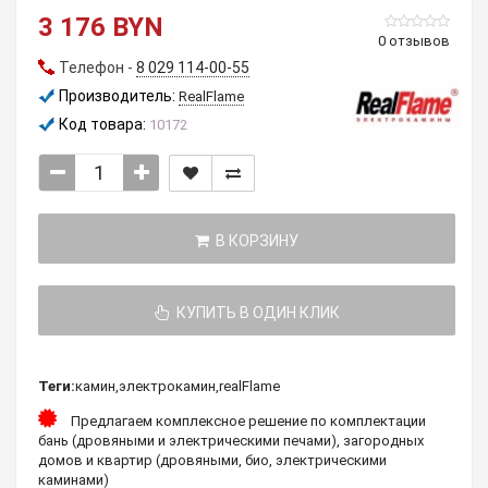
3 176 BYN
0 отзывов
Телефон -
8 029 114-00-55
Производитель:
RealFlame
Код товара:
10172
В КОРЗИНУ
КУПИТЬ В ОДИН КЛИК
Теги:
камин
,
электрокамин
,
realFlame
Предлагаем комплексное решение по комплектации
бань (дровяными и электрическими печами), загородных
домов и квартир (дровяными, био, электрическими
каминами)