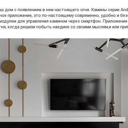
аш дом с появлением в нем настоящего огня. Камины серии An
ное приложение, это по-настоящему современно, удобно и бе
одулем для управления камином через смартфон. Приложение 
гня, когда решили побыть наедине со своими мыслям,и или приб