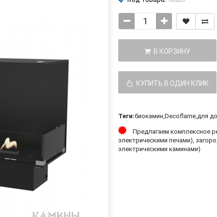
В КОРЗИНУ
КУПИТЬ В ОДИН КЛИК
Теги:
биокамин
,
Decoflame
,
для д
Предлагаем комплексное ре
электрическими печами), загоро
электрическими каминами)