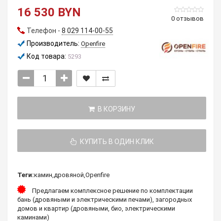
16 530 BYN
0 отзывов
Телефон -
8 029 114-00-55
Производитель:
Openfire
Код товара:
5293
В КОРЗИНУ
КУПИТЬ В ОДИН КЛИК
Теги:
камин
,
дровяной
,
Openfire
Предлагаем комплексное решение по комплектации
бань (дровяными и электрическими печами), загородных
домов и квартир (дровяными, био, электрическими
каминами)