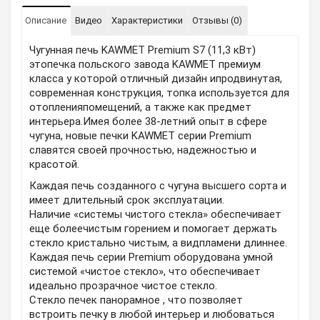
Описание
Видео
Характеристики
Отзывы (0)
Чугунная печь KAWMET Premium S7 (11,3 кВт)
этопечка польского завода KAWMET премиум
класса у которой отличный дизайн ипродвинутая,
современная конструкция, топка используется для
отопленияпомещений, а также как предмет
интерьера.Имея более 38-летний опыт в сфере
чугуна, новые печки KAWMET серии Premium
славятся своей прочностью, надежностью и
красотой.
Каждая печь созданного с чугуна высшего сорта и
имеет длительный срок эксплуатации.
Наличие «системы чистого стекла» обеспечивает
еще болеечистым горением и помогает держать
стекло кристально чистым, а видпламени длиннее.
Каждая печь серии Premium оборудована умной
системой «чистое стекло», что обеспечивает
идеально прозрачное чистое стекло.
Стекло печек панорамное , что позволяет
встроить печку в любой интерьер и любоваться