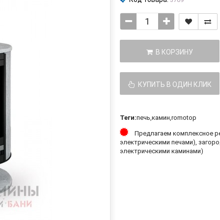
В КОРЗИНУ
КУПИТЬ В ОДИН КЛИК
Теги:
печь
,
камин
,
romotop
Предлагаем комплексное ре
электрическими печами), загоро
электрическими каминами)