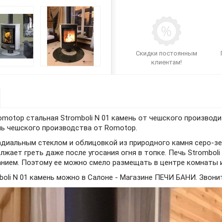
Скидки постоянным
клиентам!
motop стальная Stromboli N 01 камень от чешского производи
ечь чешского производства от Romotop.
диальным стеклом и облицовкой из природного камня серо-зе
олжает греть даже после угосания огня в топке. Печь Strombo
анием. Поэтому ее можно смело размещать в центре комнаты и
oli N 01 камень можно в Салоне - Магазине ПЕЧИ БАНИ. Звони