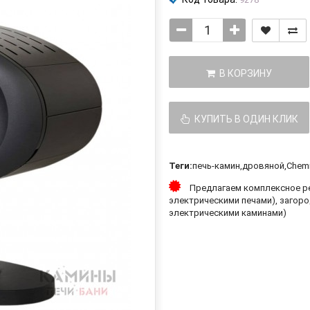
В КОРЗИНУ
КУПИТЬ В ОДИН КЛИК
Теги:
печь-камин
,
дровяной
,
Chemi
Предлагаем комплексное ре
электрическими печами), загоро
электрическими каминами)