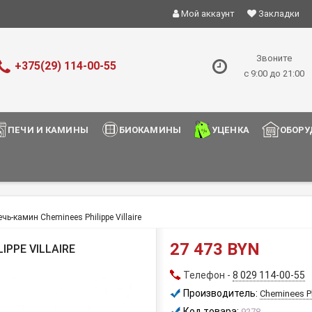
Мой аккаунт
Закладки
Звоните
+375(29) 114-00-55
с 9:00 до 21:00
ПЕЧИ И КАМИНЫ
БИОКАМИНЫ
УЦЕНКА
ОБОРУ
ечь-камин Cheminees Philippe Villaire
27 473 BYN
IPPE VILLAIRE
Телефон -
8 029 114-00-55
Производитель:
Cheminees P
Код товара:
9278