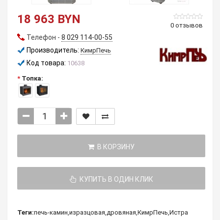
18 963 BYN
0 отзывов
Телефон -
8 029 114-00-55
Производитель:
КимрПечь
Код товара:
10638
Топка:
В КОРЗИНУ
КУПИТЬ В ОДИН КЛИК
Теги:
печь-камин
,
изразцовая
,
дровяная
,
КимрПечь
,
Истра