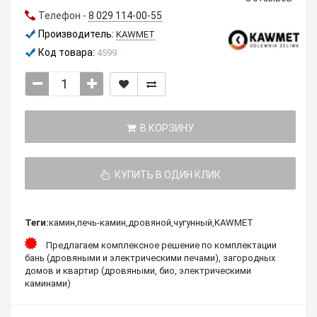
Телефон -
8 029 114-00-55
Производитель:
KAWMET
Код товара:
4599
В КОРЗИНУ
КУПИТЬ В ОДИН КЛИК
Теги:
камин
,
печь-камин
,
дровяной
,
чугунный
,
KAWMET
Предлагаем комплексное решение по комплектации
бань (дровяными и электрическими печами), загородных
домов и квартир (дровяными, био, электрическими
каминами)