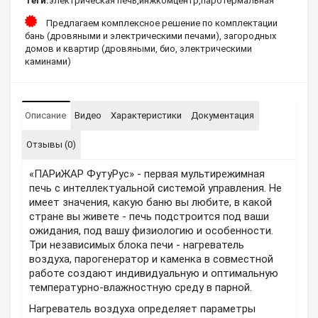
Теги:
электрическая печь
,
инжкомцентр
,
паротермальная
Предлагаем комплексное решение по комплектации
бань (дровяными и электрическими печами), загородных
домов и квартир (дровяными, био, электрическими
каминами)
Описание
Видео
Характеристики
Документация
Отзывы (0)
«ПАРиЖАР ФутуРус» - первая мультирежимная
печь с интеллектуальной системой управления. Не
имеет значения, какую баню вы любите, в какой
стране вы живете - печь подстроится под ваши
ожидания, под вашу физиологию и особенности.
Три независимых блока печи - нагреватель
воздуха, парогенератор и каменка в совместной
работе создают индивидуальную и оптимальную
температурно-влажностную среду в парной.
Нагреватель воздуха определяет параметры