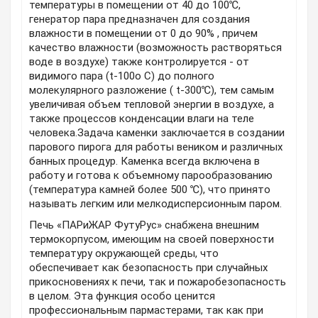
температуры в помещении от 40 до 100℃,
генератор пара предназначен для создания
влажности в помещении от 0 до 90% , причем
качество влажности (возможность растворяться
воде в воздухе) также контролируется - от
видимого пара (t-100о С) до полного
молекулярного разложение ( t-300℃), тем самым
увеличивая объем тепловой энергии в воздухе, а
также процессов конденсации влаги на теле
человека.Задача каменки заключается в создании
парового пирога для работы веником и различных
банных процедур. Каменка всегда включена в
работу и готова к объемному парообразованию
(температура камней более 500 ℃), что принято
называть легким или мелкодисперсионным паром.
Печь «ПАРиЖАР ФутуРус» снабжена внешним
термокорпусом, имеющим на своей поверхности
температуру окружающей среды, что
обеспечивает как безопасность при случайных
прикосновениях к печи, так и пожаробезопасность
в целом. Эта функция особо ценится
профессиональным пармастерами, так как при