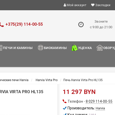
Мой аккаунт
Закладки
Звоните
+375(29) 114-00-55
с 9:00 до 21:00
ПЕЧИ И КАМИНЫ
БИОКАМИНЫ
УЦЕНКА
ОБОРУ
ические печи Harvia
Harvia Virta Pro
Печь Harvia Virta Pro HL135
11 297 BYN
IA VIRTA PRO HL135
Телефон -
8 029 114-00-55
Производитель:
Harvia
Код товара:
1464