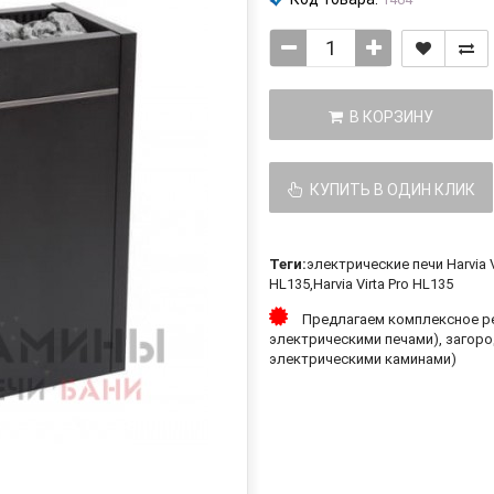
В КОРЗИНУ
КУПИТЬ В ОДИН КЛИК
Теги:
электрические печи Harvia V
HL135
,
Harvia Virta Pro HL135
Предлагаем комплексное ре
электрическими печами), загоро
электрическими каминами)