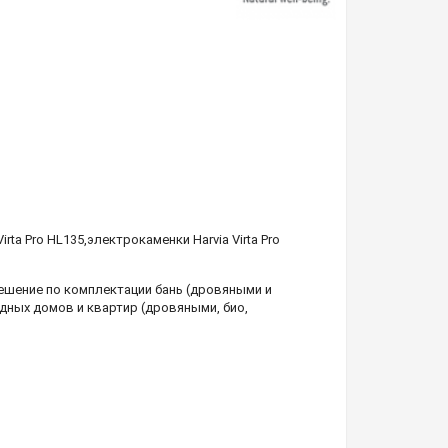
irta Pro HL135
,
электрокаменки Harvia Virta Pro
шение по комплектации бань (дровяными и
дных домов и квартир (дровяными, био,