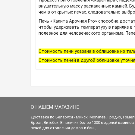
Процесс приготовления «жара-пара», надежно
внушительную массу раскаленных камней. Бу
чем в открытых печах, следовательно выбро
Печь «Калита Арочная Pro» способна достат
чтобы удерживать температуру в парилке в т
полезное для человеческого организма. Теп
Стоимость печи указана в облицовке из тал
Стоимость печей в другой облицовке уточня
О НАШЕМ МАГАЗИНЕ
Доставка по Беларуси - Минск, Могилев, Гродно, Гомел
Брест, Витебск. В наличии более 1000 моделей каминов
печей для отопления домов и бань,