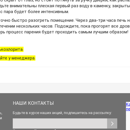
 скрыт от глаз, но стоит потянуть за ручку дверки, как распа
дьте внимательны плеская первый раз воду в каменку, закрыт
с пара будет более интенсивным.
очно быстро разогреть помещение. Через два-три часа печь 
ечении нескольких часов. Подождите, пока прогорят все дрова
ерь процесс парения будет проходить самым лучшим образом!
ькохлорита.
йте у менеджера.
НАШИ КОНТАКТЫ
ь,
Будьте в курсе наших акций, подпишитесь на рассылку:
 и