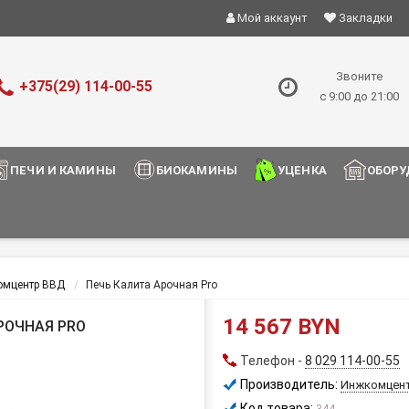
Мой аккаунт
Закладки
Звоните
+375(29) 114-00-55
с 9:00 до 21:00
ПЕЧИ И КАМИНЫ
БИОКАМИНЫ
УЦЕНКА
ОБОРУ
омцентр ВВД
Печь Калита Арочная Pro
14 567 BYN
РОЧНАЯ PRO
Телефон -
8 029 114-00-55
Производитель:
Инжкомцен
Код товара:
344