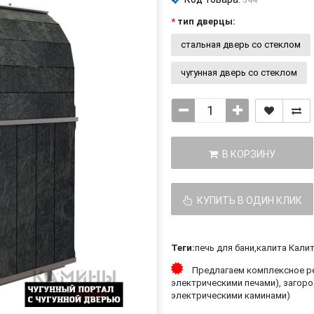
тип дверцы:
стальная дверь со стеклом
чугунная дверь со стеклом
В КОРЗИНУ
КУПИТЬ В ОДИН КЛИК
Теги:
печь для бани
,
калита Калит
Предлагаем комплексное ре
электрическими печами), загоро
электрическими каминами)