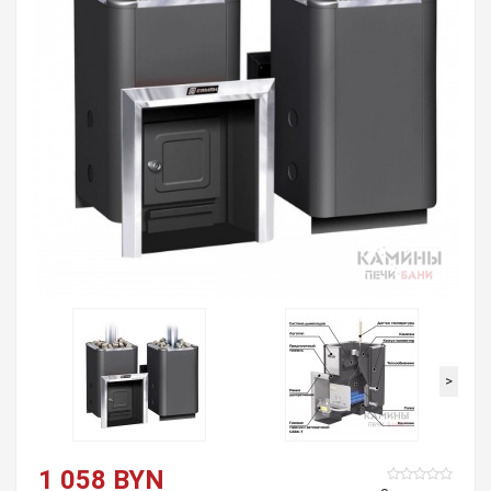
>
1 058 BYN