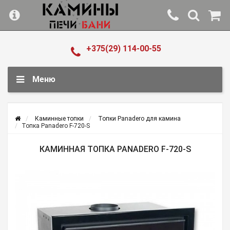
+375(29) 114-00-55
Меню
Каминные топки
Топки Panadero для камина
Топка Panadero F-720-S
КАМИННАЯ ТОПКА PANADERO F-720-S