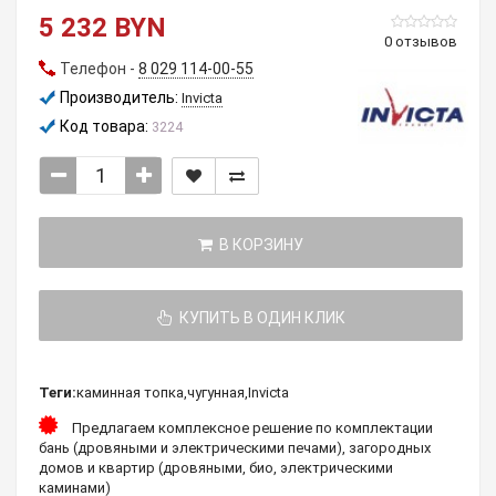
5 232 BYN
0 отзывов
Телефон -
8 029 114-00-55
Производитель:
Invicta
Код товара:
3224
В КОРЗИНУ
КУПИТЬ В ОДИН КЛИК
Теги:
каминная топка
,
чугунная
,
Invicta
Предлагаем комплексное решение по комплектации
бань (дровяными и электрическими печами), загородных
домов и квартир (дровяными, био, электрическими
каминами)