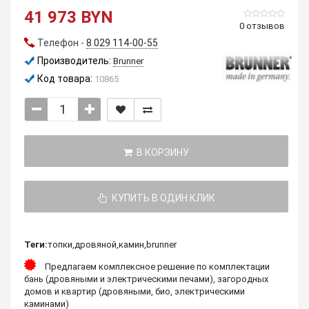
41 973 BYN
0 отзывов
Телефон -
8 029 114-00-55
Производитель:
Brunner
Код товара:
10865
В КОРЗИНУ
КУПИТЬ В ОДИН КЛИК
Теги:
топки
,
дровяной
,
камин
,
brunner
Предлагаем комплексное решение по комплектации
бань (дровяными и электрическими печами), загородных
домов и квартир (дровяными, био, электрическими
каминами)