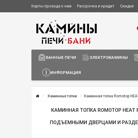
Карты проезда к нам
Рассрочка и кредит
Скидки
Установка и монтаж
О компании
Сотрудничество
Информация о доставке
БАННЫЕ ПЕЧИ
ЭЛЕКТРОКАМИНЫ
ИНФОРМАЦИЯ
Каминные топки
Каминная топка Romotop HEAT
КАМИННАЯ ТОПКА ROMOTOP HEAT R/L
ПОДЪЕМНЫМИ ДВЕРЦАМИ И РАЗД