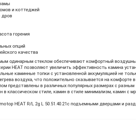
 рамы
домов и коттеджей
 дров
асота горения
льных опций
пейского качества
мым одинарным стеклом обеспечивают комфортный воздушный
серии HEAT позволяют увеличить эффективность камина уста
ьные каминные топки с установленной аккумуляцией не толь
регрева воздуха, что положительно сказывается на комфорте 
ом представлены в различных популярных размерах с разным
н в классическом стиле, камин в стиле минимализм, камин с 
otop HEAT R/L 2g L 50.51.40.21
с подъемными дверцами и раз