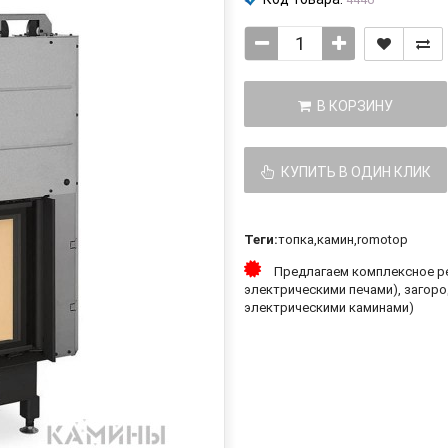
В КОРЗИНУ
КУПИТЬ В ОДИН КЛИК
Теги:
топка
,
камин
,
romotop
Предлагаем комплексное ре
электрическими печами), загоро
электрическими каминами)