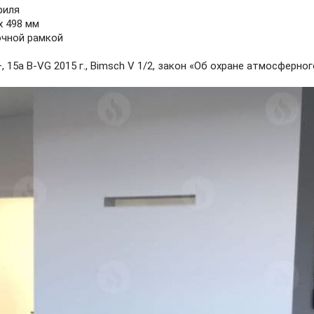
филя
x 498 мм
очной рамкой
, 15а B-VG 2015 г., Bimsch V 1/2, закон «Об охране атмосферно