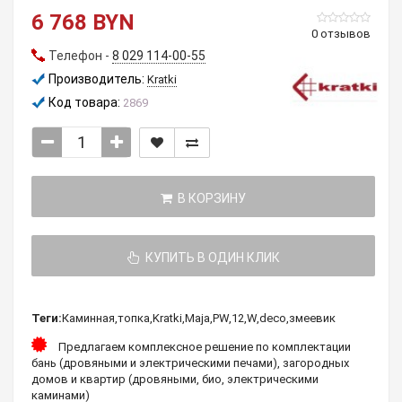
6 768 BYN
0 отзывов
Телефон -
8 029 114-00-55
Производитель:
Kratki
Код товара:
2869
В КОРЗИНУ
КУПИТЬ В ОДИН КЛИК
Теги:
Каминная
,
топка
,
Kratki
,
Maja
,
PW
,
12
,
W
,
deco
,
змеевик
Предлагаем комплексное решение по комплектации
бань (дровяными и электрическими печами), загородных
домов и квартир (дровяными, био, электрическими
каминами)