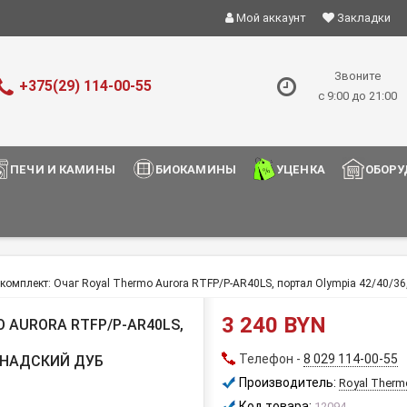
Мой аккаунт
Закладки
Звоните
+375(29) 114-00-55
с 9:00 до 21:00
ПЕЧИ И КАМИНЫ
БИОКАМИНЫ
УЦЕНКА
ОБОРУ
омплект: Очаг Royal Thermo Aurora RTFP/P-AR40LS, портал Olympia 42/40/36
3 240 BYN
 AURORA RTFP/P-AR40LS,
Телефон -
8 029 114-00-55
КАНАДСКИЙ ДУБ
Производитель:
Royal Therm
Код товара:
12094