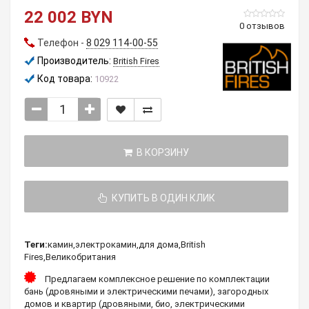
22 002 BYN
0 отзывов
Телефон -
8 029 114-00-55
Производитель:
British Fires
Код товара:
10922
В КОРЗИНУ
КУПИТЬ В ОДИН КЛИК
Теги:
камин
,
электрокамин
,
для дома
,
British
Fires
,
Великобритания
Предлагаем комплексное решение по комплектации
бань (дровяными и электрическими печами), загородных
домов и квартир (дровяными, био, электрическими