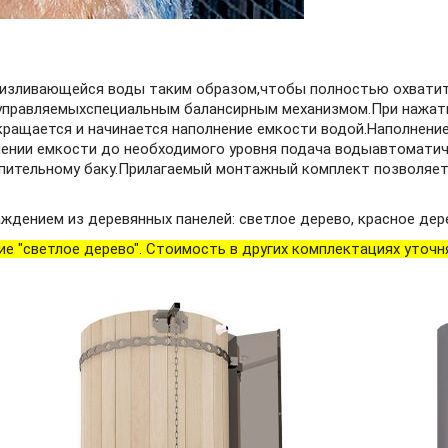
изливающейся воды таким образом,чтобы полностью охватить
управляемыхспециальным балансирным механизмом.При нажати
екращается и начинается наполнение емкости водой.Наполнени
лнении емкости до необходимого уровня подача водыавтомати
опительному баку.Прилагаемый монтажный комплект позволяе
ением из деревянных панелей: светлое дерево, красное дерев
е "светлое дерево". Стоимость в других комплектациях уточн