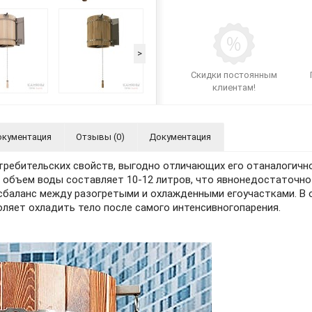
>
Скидки постоянным
клиентам!
кументация
Отзывы (0)
Документация
требительских свойств, выгодно отличающих его отаналогичн
р объем воды составляет 10-12 литров, что явнонедостаточн
исбаланс между разогретыми и охлажденными егоучастками. В 
ляет охладить тело после самого интенсивногопарения.