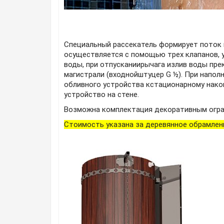
Специальный рассекатель формирует поток 
осуществляется с помощью трех клапанов, 
воды, при отпусканиирычага излив воды пр
магистрали (входнойштуцер G ½). При напо
обливного устройства кстационарному нак
устройство на стене.
Возможна комплектация декоративным огражд
Стоимость указана за деревянное обрамлени