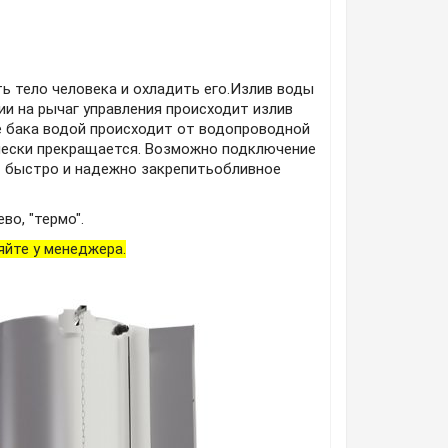
 тело человека и охладить его.Излив воды
и на рычаг управления происходит излив
е бака водой происходит от водопроводной
чески прекращается. Возможно подключение
т быстро и надежно закрепитьобливное
о, "термо".
яйте у менеджера.