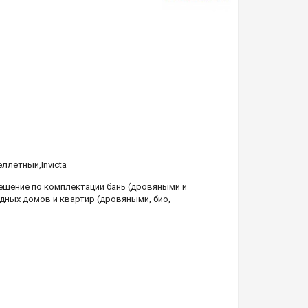
еллетный
,
Invicta
шение по комплектации бань (дровяными и
дных домов и квартир (дровяными, био,