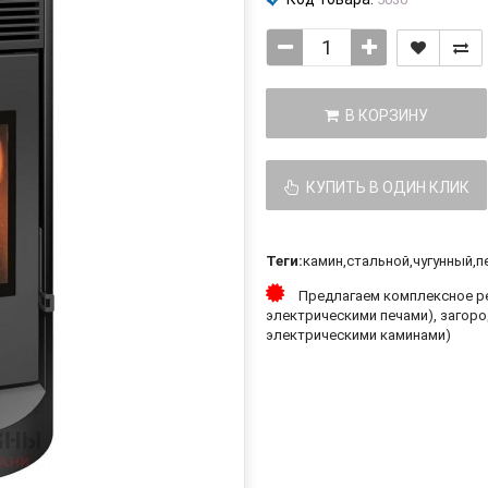
В КОРЗИНУ
КУПИТЬ В ОДИН КЛИК
Теги:
камин
,
стальной
,
чугунный
,
п
Предлагаем комплексное ре
электрическими печами), загоро
электрическими каминами)