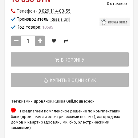
0 отзывов
Телефон -
8 029 114-00-55
Производитель:
Russia Grill
Код товара:
10685
В КОРЗИНУ
КУПИТЬ В ОДИН КЛИК
Теги:
камин
,
дровяной
,
Russia Grill
,
подвесной
Предлагаем комплексное решение по комплектации
бань (дровяными и электрическими печами), загородных
домов и квартир (дровяными, био, электрическими
каминами)