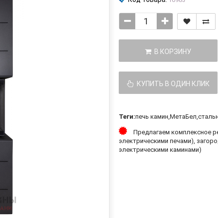
В КОРЗИНУ
КУПИТЬ В ОДИН КЛИК
Теги:
печь камин
,
МетаБел
,
сталь
Предлагаем комплексное ре
электрическими печами), загоро
электрическими каминами)