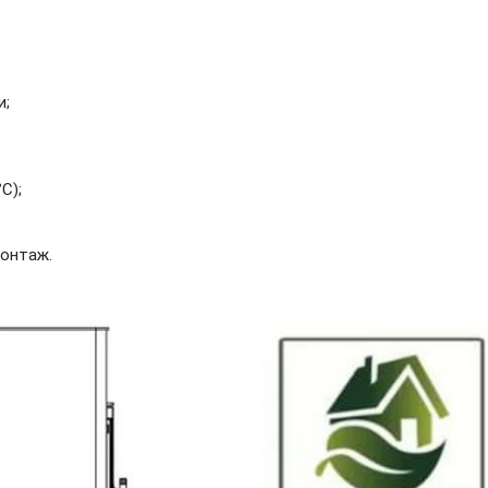
и;
C);
монтаж.