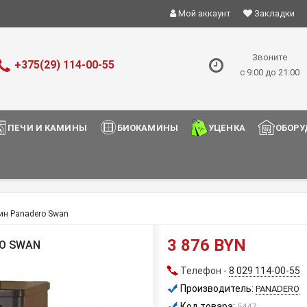
Мой аккаунт
Закладки
Звоните
+375(29) 114-00-55
с 9:00 до 21:00
ПЕЧИ И КАМИНЫ
БИОКАМИНЫ
УЦЕНКА
ОБОРУ
ин Panadero Swan
3 876 BYN
O SWAN
Телефон -
8 029 114-00-55
Производитель:
PANADERO
Код товара:
5447