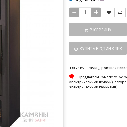
В КОРЗИНУ
КУПИТЬ В ОДИН КЛИК
Теги:
печь-камин
,
дровяной
,
Pana
Предлагаем комплексное ре
электрическими печами), загоро
электрическими каминами)