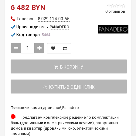
6 482 BYN
0 отзывов
Телефон -
8 029 114-00-55
Производитель:
PANADERO
Код товара:
5464
В КОРЗИНУ
КУПИТЬ В ОДИН КЛИК
Теги:
печь-камин
,
дровяной
,
Panadero
Предлагаем комплексное решение по комплектации
бань (дровяными и электрическими печами), загородных
домов и квартир (дровяными, био, электрическими
каминами)