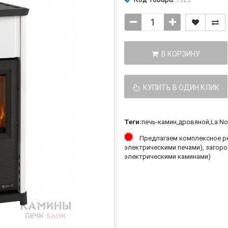
В КОРЗИНУ
КУПИТЬ В ОДИН КЛИК
Теги:
печь-камин
,
дровяной
,
La No
Предлагаем комплексное ре
электрическими печами), загоро
электрическими каминами)