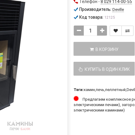
Телефон -
8 029 114-00-55
Производитель:
Deville
Код товара:
12125
В КОРЗИНУ
КУПИТЬ В ОДИН КЛИК
Теги:
камин
,
печь
,
пеллетный
,
Devil
Предлагаем комплексное ре
электрическими печами), загоро
электрическими каминами)