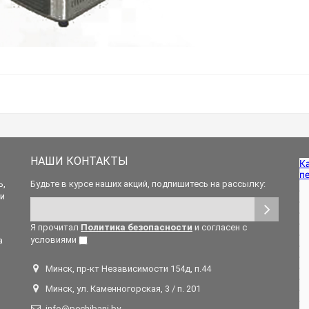
НАШИ КОНТАКТЫ
ь,
Будьте в курсе наших акций, подпишитесь на рассылку:
 и
Я прочитал
Политика безопасности
и согласен с
условиями
а
Минск, пр-кт Независимости 154д, п.44
Минск, ул. Каменногорская, 3 / п. 201
info@pechibani.by