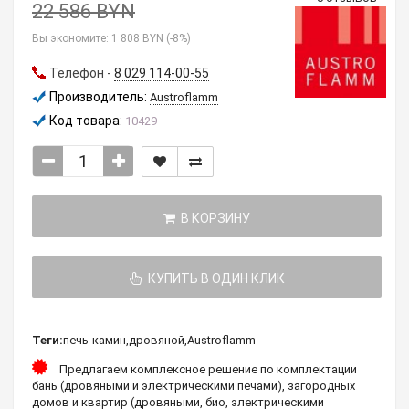
22 586 BYN
Вы экономите:
1 808 BYN (-8%)
Телефон -
8 029 114-00-55
Производитель:
Austroflamm
Код товара:
10429
В КОРЗИНУ
КУПИТЬ В ОДИН КЛИК
Теги:
печь-камин
,
дровяной
,
Austroflamm
Предлагаем комплексное решение по комплектации
бань (дровяными и электрическими печами), загородных
домов и квартир (дровяными, био, электрическими