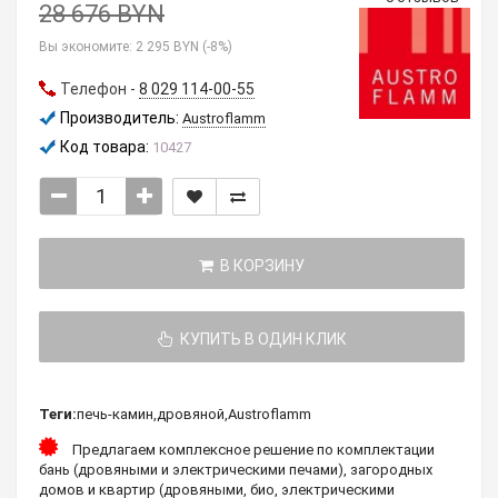
28 676 BYN
Вы экономите:
2 295 BYN (-8%)
Телефон -
8 029 114-00-55
Производитель:
Austroflamm
Код товара:
10427
В КОРЗИНУ
КУПИТЬ В ОДИН КЛИК
Теги:
печь-камин
,
дровяной
,
Austroflamm
Предлагаем комплексное решение по комплектации
бань (дровяными и электрическими печами), загородных
домов и квартир (дровяными, био, электрическими