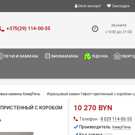
Мой аккаунт
Закладки
Звоните
+375(29) 114-00-55
с 9:00 до 21:00
ПЕЧИ И КАМИНЫ
БИОКАМИНЫ
УЦЕНКА
ОБОРУ
овые камины КимрПечь
Изразцовый камин Гефест пристенный с коробом 
10 270 BYN
 ПРИСТЕННЫЙ С КОРОБОМ
Телефон -
8 029 114-00-55
А
Производитель:
КимрПечь
Код товара:
9773