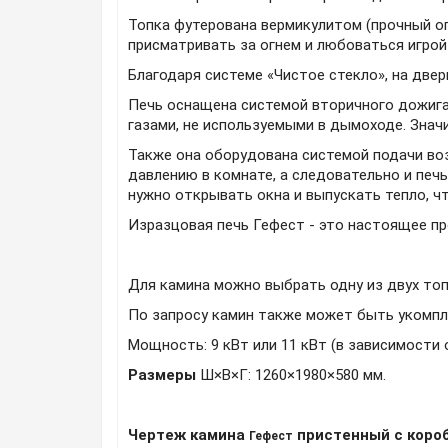
Топка футерована вермикулитом (прочный о
присматривать за огнем и любоваться игрой
Б
лагодаря системе «
Чистое стекло
», на две
Печь оснащена системой вторичного дожига
газами, не используемыми в дымоходе. Знач
Также она оборудована системой подачи воз
давлению в комнате, а следовательно и печь
нужно открывать окна и выпускать тепло, ч
Изразцовая печь Гефест - это настоящее пр
Для камина можно выбрать одну из двух топ
По запросу камин также может быть укомпл
Мощность: 9 кВт или 11 кВт (в зависимости
Размеры
Ш×В×Г: 1260×1980×580 мм.
Чертеж камина
пристенный с коро
Гефест