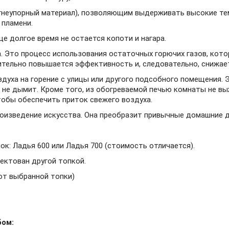
гнеупорный материал), позволяющим выдерживать высокие те
 пламени.
рце долгое время не остается копоти и нагара.
. Это процесс использования остаточных горючих газов, кот
ительно повышается эффективность и, следовательно, снижает
духа на горение с улицы или другого подсобного помещения. 
 не дымит. Кроме того, из обогреваемой печью комнаты не выж
тобы обеспечить приток свежего воздуха.
оизведение искусства. Она преобразит привычные домашние д
ок: Ладья 600 или Ладья 700 (стоимость отличается).
ектован другой топкой.
 от выбранной топки)
бом: