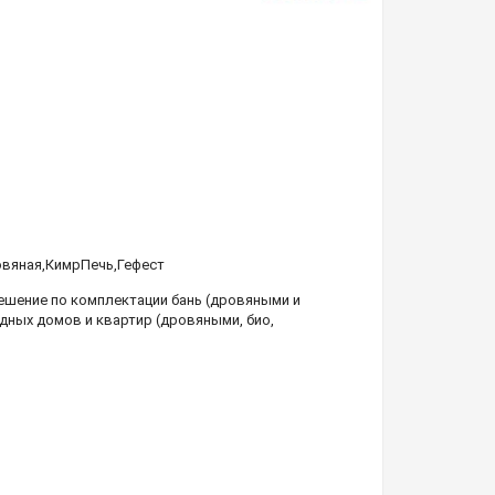
овяная
,
КимрПечь
,
Гефест
шение по комплектации бань (дровяными и
дных домов и квартир (дровяными, био,