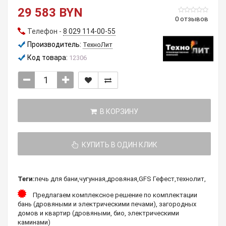
29 583 BYN
0 отзывов
Телефон -
8 029 114-00-55
Производитель:
ТехноЛит
Код товара:
12306
В КОРЗИНУ
КУПИТЬ В ОДИН КЛИК
Теги:
печь для бани
,
чугунная
,
дровяная
,
GFS Гефест
,
технолит
,
Предлагаем комплексное решение по комплектации
бань (дровяными и электрическими печами), загородных
домов и квартир (дровяными, био, электрическими
каминами)