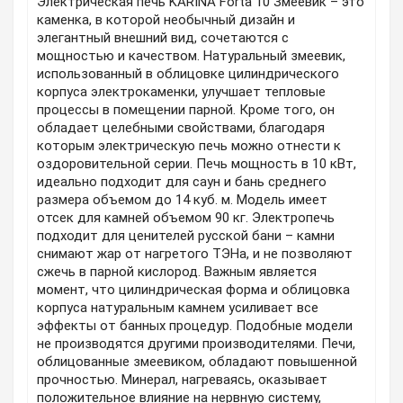
Электрическая печь KARINA Forta 10 Змеевик – это
каменка, в которой необычный дизайн и
элегантный внешний вид, сочетаются с
мощностью и качеством. Натуральный змеевик,
использованный в облицовке цилиндрического
корпуса электрокаменки, улучшает тепловые
процессы в помещении парной. Кроме того, он
обладает целебными свойствами, благодаря
которым электрическую печь можно отнести к
оздоровительной серии. Печь мощность в 10 кВт,
идеально подходит для саун и бань среднего
размера объемом до 14 куб. м. Модель имеет
отсек для камней объемом 90 кг. Электропечь
подходит для ценителей русской бани – камни
снимают жар от нагретого ТЭНа, и не позволяют
сжечь в парной кислород. Важным является
момент, что цилиндрическая форма и облицовка
корпуса натуральным камнем усиливает все
эффекты от банных процедур. Подобные модели
не производятся другими производителями. Печи,
облицованные змеевиком, обладают повышенной
прочностью. Минерал, нагреваясь, оказывает
положительное влияние на нервную систему,