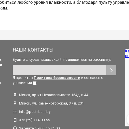
обиться любого уровня влажности, а благодаря пульту управле
жим.
НАШИ КОНТАКТЫ
ь,
Будьте в курсе наших акций, подпишитесь на рассылку:
 и
Я прочитал
Политика безопасности
и согласен с
условиями
а
Минск, пр-кт Независимости 154д, п.44
Минск, ул. Каменногорская, 3 / п. 201
info@pechibani.by
375 (29) 114-00-55
Звоните с 9:00 до 21:00