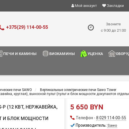
Мой аккаунт
Закладки
Звоните
+375(29) 114-00-55
с 9:00 до 21:00
ПЕЧИ И КАМИНЫ
БИОКАМИНЫ
УЦЕНКА
ОБОРУ
ические печи SAWO
Вертикальные электрические печи Sawo Tower
вейка, круглая), выносной пульт (пульт и блок мощности докупаются отдель
5 650 BYN
P (12 КВТ, НЕРЖАВЕЙКА,
Телефон -
8 029 114-00-55
ЬТ И БЛОК МОЩНОСТИ
Производитель:
Sawo