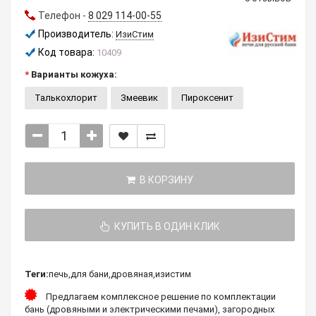
Телефон -
8 029 114-00-55
Производитель:
ИзиСтим
Код товара:
10409
Варианты кожуха:
Талькохлорит
Змеевик
Пироксенит
В КОРЗИНУ
КУПИТЬ В ОДИН КЛИК
Теги:
печь
,
для бани
,
дровяная
,
изистим
Предлагаем комплексное решение по комплектации
бань (дровяными и электрическими печами), загородных